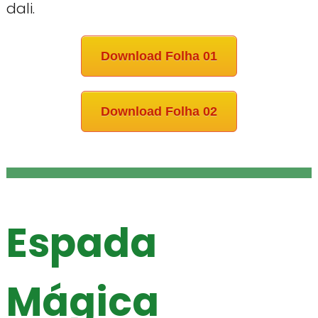
dali.
Download Folha 01
Download Folha 02
Espada
Mágica