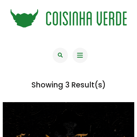
Skip
to
content
(Press
COISINHA VERDE
Enter)
Showing 3 Result(s)